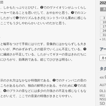
奏団
20
て、しかもたっぷりとひびく。❷でのヴァイオリンがふっくらし
月
ピーカーであることを思いだして、おやおやと思う。❸でのコン
。したがって❺でのリズムをきざむコントラバスも重めに感じら
3
10
。ここでもう少しやわらかいといいのだがと思う。
17
24
31
ブ
« 1
りと輪郭をつけて手前にはりだす。音像的にはかならずしも大き
ア
はいいが、声のみずみずしさの提示でいくぶん不足している。❸
音に繊細さが不足している。したがってギターの音はきわだちに
ア
ー
分にひろがり、効果的である。総じてひびきは明るい。
カ
イ
タ
ブ
405
提示のされ方はなかなか特徴的である。❷でのティンパニの音の
AU7
ところがあるものの、独自の鮮明さがある。そのために❸での左
だ、❹のブラスの音などには多少の力強さの不足を感じなくもな
DL1
ことがいえて、ここでの音楽の特徴がききとりやすい。
M11
NS1
SD