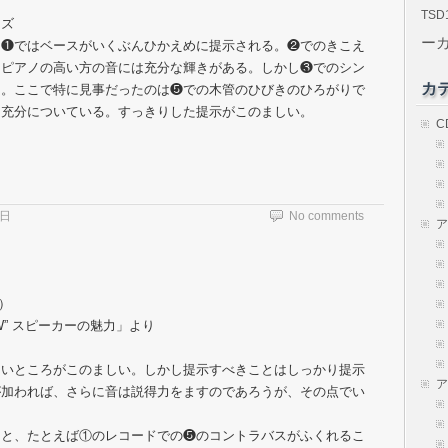
TSD
イズ
ー
。❶ではベースがいくぶんひかえめに提示される。❷でのきこえ
けピアノの高い方の音には充分な輝きがある。しかし❸でのシン
カ
る。ここで特に見事だったのは❺での木管のひびきのひろがりで
も充分についている。すっきりした提示がこのましい。
C
5日
No comments
ア
）
W” スピーカーの魅力」より
いところがこのましい。しかし提示すべきことはしっかり提示
ア
が加われば、さらに音は説得力をますのであろうが、その点でい
と、たとえば①のレコードでの❺のコントラバスがふくれるこ