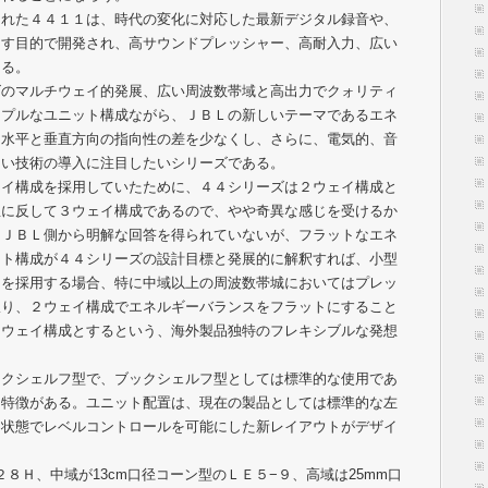
れた４４１１は、時代の変化に対応した最新デジタル録音や、
なす目的で開発され、高サウンドプレッシャー、高耐入力、広い
ある。
のマルチウェイ的発展、広い周波数帯域と高出力でクォリティ
ンプルなユニット構成ながら、ＪＢＬの新しいテーマであるエネ
ら水平と垂直方向の指向性の差を少なくし、さらに、電気的、音
しい技術の導入に注目したいシリーズである。
イ構成を採用していたために、４４シリーズは２ウェイ構成と
想に反して３ウェイ構成であるので、やや奇異な感じを受けるか
はＪＢＬ側から明解な回答を得られていないが、フラットなエネ
ット構成が４４シリーズの設計目標と発展的に解釈すれば、小型
トを採用する場合、特に中域以上の周波数帯城においてはプレッ
限り、２ウェイ構成でエネルギーバランスをフラットにすること
３ウェイ構成とするという、海外製品独特のフレキシブルな発想
クシェルフ型で、ブックシェルフ型としては標準的な使用であ
つ特徴がある。ユニット配置は、現在の製品としては標準的な左
た状態でレベルコントロールを可能にした新レイアウトがデザイ
８Ｈ、中域が13cm口径コーン型のＬＥ５−９、高域は25mm口