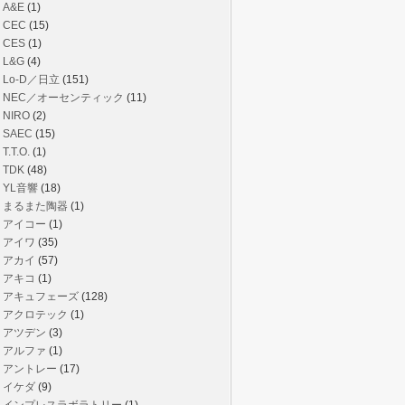
A&E
(1)
CEC
(15)
CES
(1)
L&G
(4)
Lo-D／日立
(151)
NEC／オーセンティック
(11)
NIRO
(2)
SAEC
(15)
T.T.O.
(1)
TDK
(48)
YL音響
(18)
まるまた陶器
(1)
アイコー
(1)
アイワ
(35)
アカイ
(57)
アキコ
(1)
アキュフェーズ
(128)
アクロテック
(1)
アツデン
(3)
アルファ
(1)
アントレー
(17)
イケダ
(9)