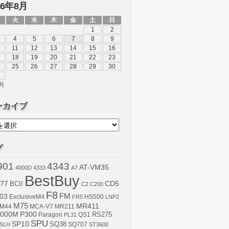
26年8月
火
水
木
金
土
日
1
2
4
5
6
7
8
9
11
12
13
14
15
16
18
19
20
21
22
23
25
26
27
28
29
30
0月
ーカイブ
グ
901
4343
AT-VM35
4000D
4333
A7
BestBuy
77
BCII
CD5
C2
C200
F8
03
FM
ExclusiveM4
FR5
HS500
LNP2
M75
MR411
M44
MCA-V7
MR211
000M
P300
RS275
Paragon
PL31
QS1
SPU
SP10
SQ38
SLH
SQ707
ST3600