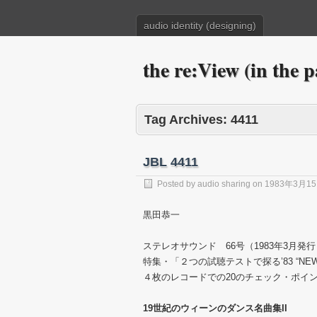
audio identity (designing)
the re:View (in the p
Tag Archives:
4411
JBL 4411
Posted by
audio sharing
on
1983年3月1
黒田恭一
ステレオサウンド 66号（1983年3月発行
特集・「２つの試聴テストで探る’83 “NE
４枚のレコードでの20のチェック・ポイ
19世紀のウィーンのダンス名曲集II