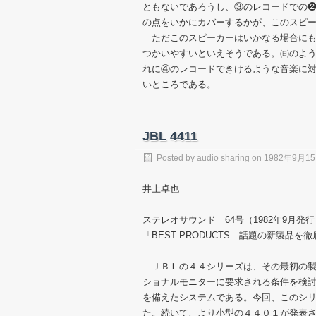
ともないであろうし、③のレコードでの
の点をいかにカバーするかが、このスピ
ただこのスピーカーはいかなる場合にも
つかいやすいといえそうである。㈰のよ
れに④のレコードできけるような音楽に
いところである。
JBL 4411
Posted by
audio sharing
on
1982年9月1
井上卓也
ステレオサウンド 64号（1982年9月発行
「BEST PRODUCTS 話題の新製品を
ＪＢＬの４４シリーズは、その最初の製
ショナルモニターに要求される条件を検
を備えたシステムである。今回、このシ
た。続いて、より小型の４４０１が発表