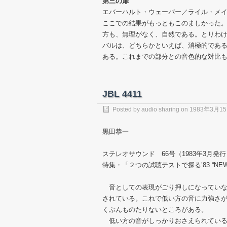
第三の扉
エバーハルト・ウェーバー／ライル・メ
ここでの結果がもっともこのましかった
方も、無理がなく、自然である。とりわ
バルは、どちらかといえば、消極的であ
ある。これまでの部分との音色的な対比
JBL 4411
Posted by
audio sharing
on
1983年3月1
黒田恭一
ステレオサウンド 66号（1983年3月発行
特集・「２つの試聴テストで探る’83 “NE
音としての表現がごり押しになっていな
されている。これで低い方の音に力強さ
くぶんものたりないところがある。
低い方の音がしっかりおさえられている