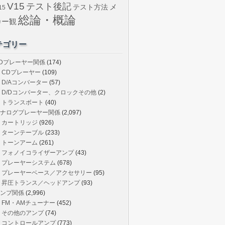
V15
テスト後記
メ
テスト方法
15
総論・概論
カー観
テゴリー
Dプレーヤー関係
(174)
CDプレーヤー
(109)
D/Aコンバーター
(57)
D/Dコンバーター、クロックその他
(2)
トランスボート
(40)
ナログプレーヤー関係
(2,097)
カートリッジ
(926)
ターンテーブル
(233)
トーンアーム
(261)
フォノイコライザーアンプ
(43)
プレーヤーシステム
(678)
プレーヤーベース／アクセサリー
(95)
昇圧トランス／ヘッドアンプ
(93)
ンプ関係
(2,996)
FM・AMチューナー
(452)
その他のアンプ
(74)
コントロールアンプ
(773)