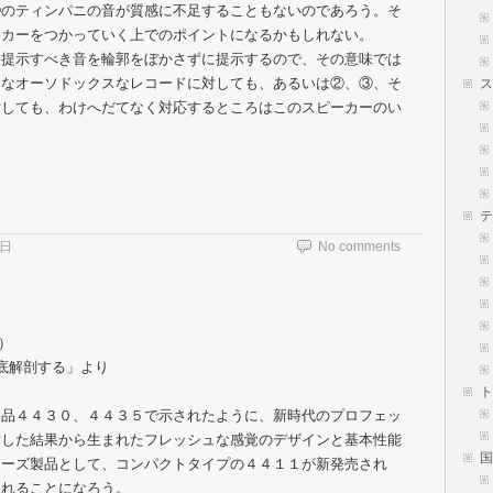
❷のティンパニの音が質感に不足することもないのであろう。そ
ーカーをつかっていく上でのポイントになるかもしれない。
提示すべき音を輪郭をぼかさずに提示するので、その意味では
うなオーソドックスなレコードに対しても、あるいは②、③、そ
ス
対しても、わけへだてなく対応するところはこのスピーカーのい
テ
5日
No comments
）
徹底解剖する」より
ト
品４４３０、４４３５で示されたように、新時代のプロフェッ
討した結果から生まれたフレッシュな感覚のデザインと基本性能
国
リーズ製品として、コンパクトタイプの４４１１が新発売され
されることになろう。