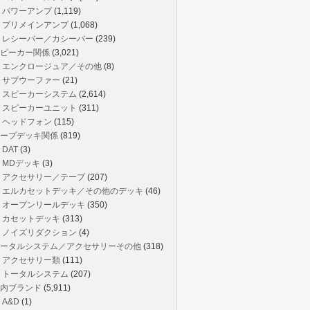
パワーアンプ
(1,119)
プリメインアンプ
(1,068)
レシーバー／カシーバー
(239)
ピーカー関係
(3,021)
エンクロージュア／その他
(8)
サブウーファー
(21)
スピーカーシステム
(2,614)
スピーカーユニット
(311)
ヘッドフォン
(115)
ープデッキ関係
(819)
DAT
(3)
MDデッキ
(3)
アクセサリー／テープ
(207)
エルカセットデッキ／その他のデッキ
(46)
オープンリールデッキ
(350)
カセットデッキ
(313)
ノイズリダクション
(4)
ータルシステム／アクセサリーその他
(318)
アクセサリー類
(111)
トータルシステム
(207)
内ブランド
(5,911)
A&D
(1)