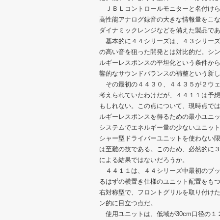
ＪＢＬコントロールモニターと名付けら
高性能アナログ録音の大きな情報量をこ
ダイナミックレンジなどを備えた製品で
基本的に４４シリーズは、４３シリーズ
の高い音を狙った開発とは対比的だ。シ
ルギーレスポンスの平坦化という条件か
響的なサウンドバランスの補整という新
その最初の４４３０、４４３５が２ウェ
考えられていたわけだが、４４１１は予
もしれない。この点について、現時点で
ルギーレスポンスを得るための最小ユニ
システムでエネルギー量の少ないユニッ
シャー型ドライバーユニットを使わない
は至難の技である。このため、必然的に
による結果ではないだろうか。
４４１１は、４４シリーズ中最初のブッ
るはずの横置き仕様のユニット配置をも
右対称型で、フロントグリルを取り付け
ン的に目立つ点だ。
使用ユニットは、低域が30cm口径の１２