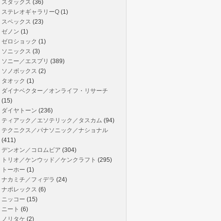
スタックス
(36)
ステレオギャラリーQ
(1)
スペックス
(23)
ゼノン
(1)
ゼロショック
(1)
ソニックス
(3)
ソニー／エスプリ
(389)
ソノボックス
(2)
タオック
(1)
ダイナベクター／オンライフ・リサーチ
(15)
ダイヤトーン
(236)
ティアック／エソテリック／タスカム
(94)
テクニクス／パナソニック／ナショナル
(411)
デンオン／コロムビア
(304)
トリオ／ケンウッド／ケンクラフト
(295)
トーホー
(1)
ナカミチ／フィデラ
(24)
ナポレックス
(6)
ニッコー
(15)
ニート
(6)
ノリタケ
(2)