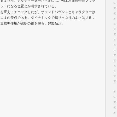
いるようだ。アッテネーターパネルには、軸上周波数特性フラッ
ラットになる位置とが明示されている。
を変えてチェックしたが、サウンドバランスとキャラクターは
４１１の美点である。ダイナミックで鳴りっぶりのよさはＪＢＬ
位置標準使用が選択の鍵を握る。好製品だ。