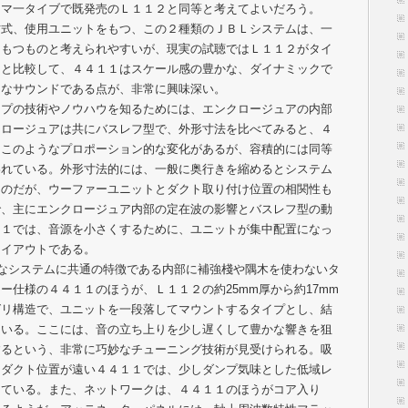
ュマ一タイブで既発売のＬ１１２と同等と考えてよいだろう。
式、使用ユニットをもつ、この２種類のＪＢＬシステムは、一
をもつものと考えられやすいが、現実の試聴ではＬ１１２がタイ
とと比較して、４４１１はスケール感の豊かな、ダイナミックで
的なサウンドである点が、非常に興味深い。
プの技術やノウハウを知るためには、エンクロージュアの内部
クロージュアは共にバスレフ型で、外形寸法を比べてみると、４
。このようなプロポーション的な変化があるが、容積的には同等
われている。外形寸法的には、一般に奥行きを縮めるとシステム
るのだが、ウーファーユニットとダクト取り付け位置の相関性も
で、主にエンクロージュア内部の定在波の影響とバスレフ型の動
１１では、音源を小さくするために、ユニットが集中配置になっ
レイアウトである。
なシステムに共通の特徴である内部に補強棧や隅木を使わないタ
ー仕様の４４１１のほうが、Ｌ１１２の約25mm厚から約17mm
グリ構造で、ユニットを一段落してマウントするタイプとし、結
ている。ここには、音の立ち上りを少し遅くして豊かな響きを狙
するという、非常に巧妙なチューニング技術が見受けられる。吸
。ダクト位置が遠い４４１１では、少しダンプ気味とした低域レ
っている。また、ネットワークは、４４１１のほうがコア入り