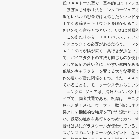
径０４４ドーム型で、基本的にはコンシ
ほぼ同じ外形寸法とエンクロージュア方
般的レベルの想像では近似したサウンド
トで引き締まったサウンドを聴かせるこ
伸びのある音をもつという、いわば対照
このあたりから、ＪＢＬのシステムアッ
をチェックする必要があるだろう。エン
４１１の方が幅が広く、奥行きが少ない
で、パイプダクトの寸法も同じものが使
として反応の速い音にしやすい傾向があ
低域のキャラクターを変える大きな要素
作の違いが音に関係をもつ。また、４４
ていることも、モニターシステムらしい
エンクロ−ジュアは、海外のコンパクト
イプで、両者共通である。板厚は、モニタ
厚へと薄くされ、ウーファー取付部は座
果として機械的な強度を下げた設計とし
い、反応の速さを奥行きをつめてカバー
音材は共にグラスウールが使われている
スポンスのコントロールがポイントにな