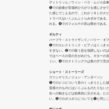
ディトリッヒ／ウィン・ベラ・ムジカ合
❶での総奏が音場的ひろがりを感じさせ
た感じでこえるので、これがＪＢＬのス
トラバスはいくぶんふくらみぎみである
れる。❹でのフォルテの音は硬めである
ギルティ
バーブラ・ストライザンド／バリー・ギ
❶でのエレクトリック・ピアノはくっき
すぎない。❷での吸う息を強調しないの
ではベースの音の方がめだち、ギターの
くい。❹でのストリングスは奥の方で充
ショート・ストーリーズ
ヴァンゲリス／ジョン・アンダーソン
❶でのピコピコいう音のくっきりとした
質感そのものにはいくぶんものたりない
右への動きなどは効果的に示される。た
い。❺でのポコポコについても❶と同じ