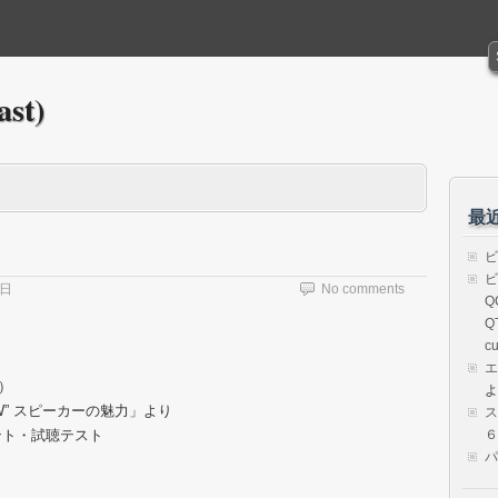
ast)
最
ビ
ビ
5日
No comments
Q
Q
cu
エ
）
よ
W” スピーカーの魅力」より
ス
ント・試聴テスト
６）
パ