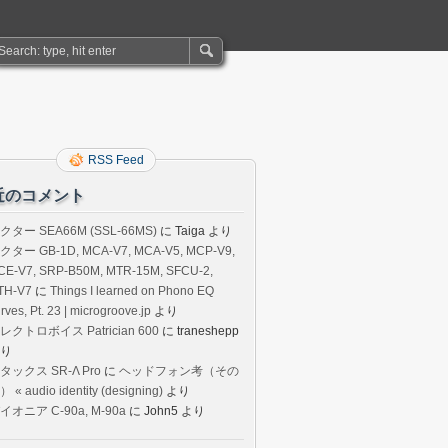
RSS Feed
近のコメント
クター SEA66M (SSL-66MS)
に
Taiga
より
クター GB-1D, MCA-V7, MCA-V5, MCP-V9,
CE-V7, SRP-B50M, MTR-15M, SFCU-2,
TH-V7
に
Things I learned on Phono EQ
rves, Pt. 23 | microgroove.jp
より
レクトロボイス Patrician 600
に
traneshepp
り
タックス SR-Λ Pro
に
ヘッドフォン考（その
 « audio identity (designing)
より
イオニア C-90a, M-90a
に
John5
より