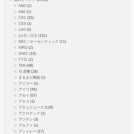
A&D
(1)
A&E
(1)
CEC
(15)
CES
(1)
L&G
(4)
Lo-D／日立
(151)
NEC／オーセンティック
(11)
NIRO
(2)
SAEC
(15)
T.T.O.
(1)
TDK
(48)
YL音響
(18)
まるまた陶器
(1)
アイコー
(1)
アイワ
(35)
アカイ
(57)
アキコ
(1)
アキュフェーズ
(128)
アクロテック
(1)
アツデン
(3)
アルファ
(1)
アントレー
(17)