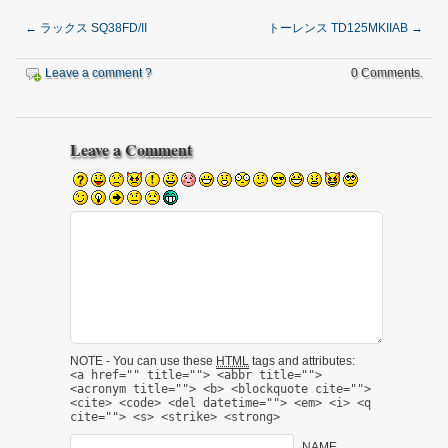
←
ラックス SQ38FD/II
トーレンス TD125MKIIAB
→
Leave a comment ?
0 Comments.
Leave a Comment
NOTE - You can use these
HTML
tags and attributes:
<a href="" title=""> <abbr title="">
<acronym title=""> <b> <blockquote cite="">
<cite> <code> <del datetime=""> <em> <i> <q
cite=""> <s> <strike> <strong>
NAME