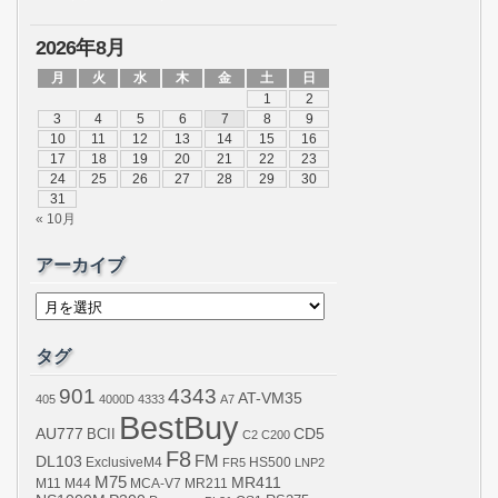
2026年8月
月
火
水
木
金
土
日
1
2
3
4
5
6
7
8
9
10
11
12
13
14
15
16
17
18
19
20
21
22
23
24
25
26
27
28
29
30
31
« 10月
アーカイブ
ア
ー
カ
イ
タグ
ブ
901
4343
AT-VM35
405
4000D
4333
A7
BestBuy
AU777
BCII
CD5
C2
C200
F8
DL103
FM
ExclusiveM4
FR5
HS500
LNP2
M75
MR411
M44
MCA-V7
MR211
M11