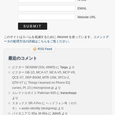
EMAIL
Website URL
このサイトはスパムを低減するために Akismet を使っています。
コメントデ
ータの処理方法の詳細はこちらをご覧ください
。
RSS Feed
最近のコメント
ビクター SEA66M (SSL-66MS)
に
Taiga
より
ビクター GB-1D, MCA-V7, MCA-V5, MCP-V9,
QCE-V7, SRP-B50M, MTR-15M, SFCU-2,
QTH-V7
に
Things I learned on Phono EQ
curves, Pt. 23 | microgroove.jp
より
エレクトロボイス Patrician 600
に
traneshepp
より
スタックス SR-Λ Pro
に
ヘッドフォン考（その
６） « audio identity (designing)
より
パイオニア C-90a, M-90a
に
John5
より