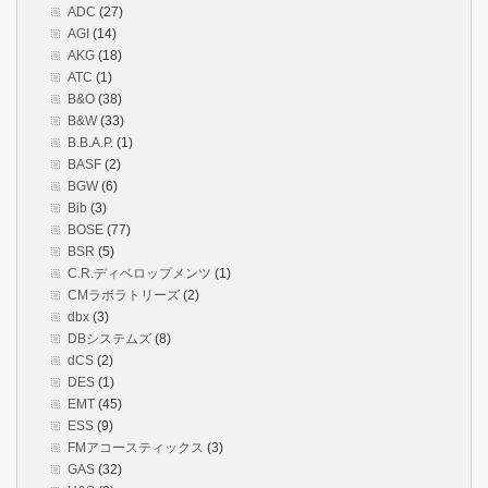
ADC
(27)
AGI
(14)
AKG
(18)
ATC
(1)
B&O
(38)
B&W
(33)
B.B.A.P.
(1)
BASF
(2)
BGW
(6)
Bib
(3)
BOSE
(77)
BSR
(5)
C.R.ディベロップメンツ
(1)
CMラボラトリーズ
(2)
dbx
(3)
DBシステムズ
(8)
dCS
(2)
DES
(1)
EMT
(45)
ESS
(9)
FMアコースティックス
(3)
GAS
(32)