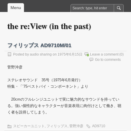
Menu
the re:View (in the past)
フィリップス AD9710M/01
Posted by
audio sharing
on 1975年6月15日
Leave a comment
(0)
Go to comments
菅野沖彦
ステレオサウンド 35号（1975年6月発行）
特集・「’75ベストバイ・コンポーネント」より
20cmのフルレンジユニットで実に魅力的なサウンドを持ってい
る。強い個性的なキャラクターが音楽表現に肉付けとして働き、聴
く者を説得してしまう。
スピーカーユニット
,
フィリップス
,
菅野沖彦
AD9710