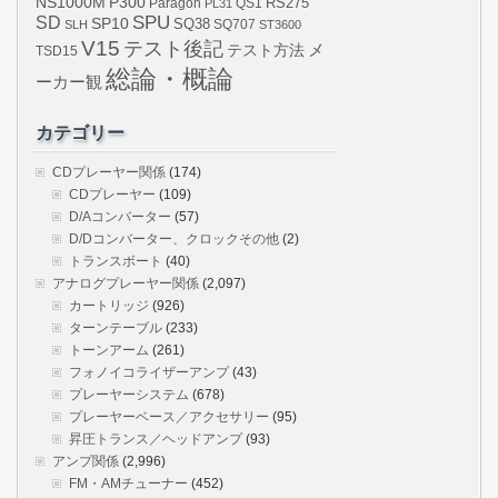
NS1000M
P300
RS275
Paragon
PL31
QS1
SPU
SD
SP10
SQ38
SLH
SQ707
ST3600
V15
テスト後記
メ
テスト方法
TSD15
総論・概論
ーカー観
カテゴリー
CDプレーヤー関係
(174)
CDプレーヤー
(109)
D/Aコンバーター
(57)
D/Dコンバーター、クロックその他
(2)
トランスボート
(40)
アナログプレーヤー関係
(2,097)
カートリッジ
(926)
ターンテーブル
(233)
トーンアーム
(261)
フォノイコライザーアンプ
(43)
プレーヤーシステム
(678)
プレーヤーベース／アクセサリー
(95)
昇圧トランス／ヘッドアンプ
(93)
アンプ関係
(2,996)
FM・AMチューナー
(452)