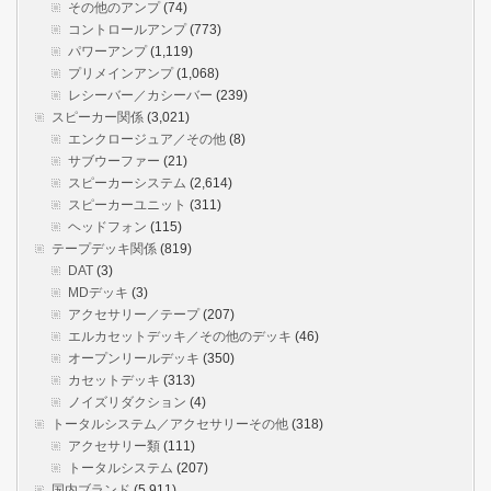
その他のアンプ
(74)
コントロールアンプ
(773)
パワーアンプ
(1,119)
プリメインアンプ
(1,068)
レシーバー／カシーバー
(239)
スピーカー関係
(3,021)
エンクロージュア／その他
(8)
サブウーファー
(21)
スピーカーシステム
(2,614)
スピーカーユニット
(311)
ヘッドフォン
(115)
テープデッキ関係
(819)
DAT
(3)
MDデッキ
(3)
アクセサリー／テープ
(207)
エルカセットデッキ／その他のデッキ
(46)
オープンリールデッキ
(350)
カセットデッキ
(313)
ノイズリダクション
(4)
トータルシステム／アクセサリーその他
(318)
アクセサリー類
(111)
トータルシステム
(207)
国内ブランド
(5,911)