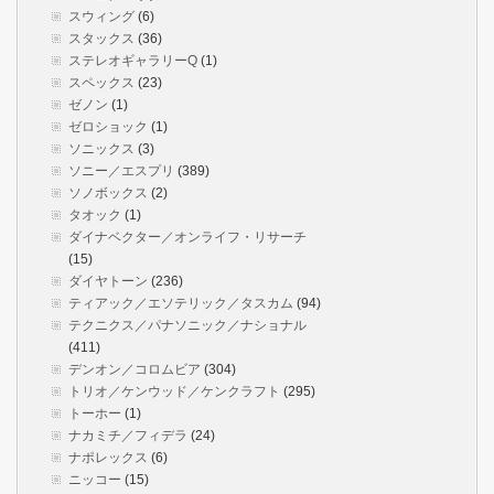
スウィング
(6)
スタックス
(36)
ステレオギャラリーQ
(1)
スペックス
(23)
ゼノン
(1)
ゼロショック
(1)
ソニックス
(3)
ソニー／エスプリ
(389)
ソノボックス
(2)
タオック
(1)
ダイナベクター／オンライフ・リサーチ
(15)
ダイヤトーン
(236)
ティアック／エソテリック／タスカム
(94)
テクニクス／パナソニック／ナショナル
(411)
デンオン／コロムビア
(304)
トリオ／ケンウッド／ケンクラフト
(295)
トーホー
(1)
ナカミチ／フィデラ
(24)
ナポレックス
(6)
ニッコー
(15)