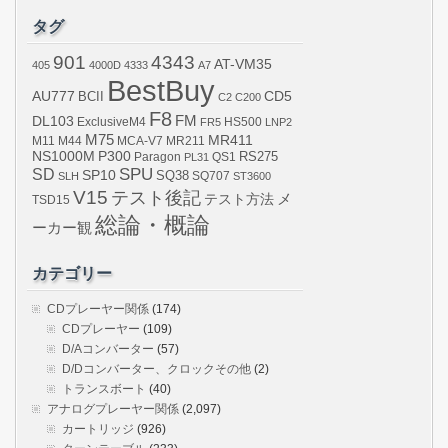
カ
イ
タグ
ブ
901
4343
AT-VM35
405
4000D
4333
A7
BestBuy
AU777
BCII
CD5
C2
C200
F8
DL103
FM
ExclusiveM4
FR5
HS500
LNP2
M75
MR411
M44
MCA-V7
MR211
M11
NS1000M
P300
RS275
Paragon
PL31
QS1
SPU
SD
SP10
SQ38
SLH
SQ707
ST3600
V15
テスト後記
メ
テスト方法
TSD15
総論・概論
ーカー観
カテゴリー
CDプレーヤー関係
(174)
CDプレーヤー
(109)
D/Aコンバーター
(57)
D/Dコンバーター、クロックその他
(2)
トランスボート
(40)
アナログプレーヤー関係
(2,097)
カートリッジ
(926)