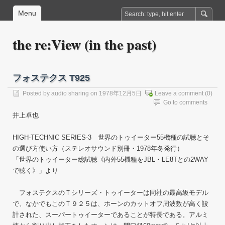
Menu
the re:View (in the past)
フォステクス T925
Posted by
audio sharing
on 1978年12月5日
Leave a comment
(0)
Go to comments
井上卓也
HIGH-TECHNIC SERIES-3 世界のトゥイーター55機種の試聴とそ
の選び方使い方（ステレオサウンド別冊・1978年冬発行）
「世界のトゥイーター総試聴《内外55機種をJBL・LE8Tとの2WAY
で聴く》」より
フォステクスのＴシリーズ・トゥイーターは同社の最高級モデル
で、なかでもこのＴ９２５は、ホーンのカットオフ周波数が高く設
計された、スーパートゥイーターであることが特長である。アルミ