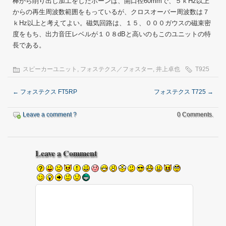
棒から削り出し加工をしたホーンは、開口径60mmで、５ｋHz以上
からの再生周波数範囲をもっているが、クロスオーバー周波数は７
ｋHz以上と考えてよい。磁気回路は、１５、０００ガウスの磁束密
度をもち、出力音圧レベルが１０８dBと高いのもこのユニットの特
長である。
スピーカーユニット
,
フォステクス／フォスター
,
井上卓也
T925
←
フォステクス FT5RP
フォステクス T725
→
Leave a comment ?
0 Comments.
Leave a Comment