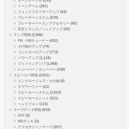
ターンテーブル
(233)
トーンアーム
(261)
フォノイコライザーアンプ
(43)
プレーヤーシステム
(678)
プレーヤーベース／アクセサリー
(95)
昇圧トランス／ヘッドアンプ
(93)
アンプ関係
(2,996)
FM・AMチューナー
(452)
その他のアンプ
(74)
コントロールアンプ
(773)
パワーアンプ
(1,119)
プリメインアンプ
(1,068)
レシーバー／カシーバー
(239)
スピーカー関係
(3,021)
エンクロージュア／その他
(8)
サブウーファー
(21)
スピーカーシステム
(2,614)
スピーカーユニット
(311)
ヘッドフォン
(115)
テープデッキ関係
(819)
DAT
(3)
MDデッキ
(3)
アクセサリー／テープ
(207)