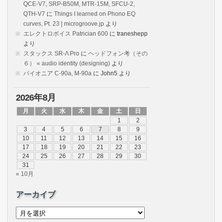
QCE-V7, SRP-B50M, MTR-15M, SFCU-2,
QTH-V7
に
Things I learned on Phono EQ
curves, Pt. 23 | microgroove.jp
より
エレクトロボイス Patrician 600
に
traneshepp
より
スタックス SR-Λ Pro
に
ヘッドフォン考（その
６） « audio identity (designing)
より
パイオニア C-90a, M-90a
に
John5
より
2026年8月
月
火
水
木
金
土
日
1
2
3
4
5
6
7
8
9
10
11
12
13
14
15
16
17
18
19
20
21
22
23
24
25
26
27
28
29
30
31
« 10月
アーカイブ
ア
ー