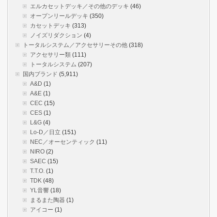
エルカセットデッキ／その他のデッキ
(46)
オープンリールデッキ
(350)
カセットデッキ
(313)
ノイズリダクション
(4)
トータルシステム／アクセサリーその他
(318)
アクセサリー類
(111)
トータルシステム
(207)
国内ブランド
(5,911)
A&D
(1)
A&E
(1)
CEC
(15)
CES
(1)
L&G
(4)
Lo-D／日立
(151)
NEC／オーセンティック
(11)
NIRO
(2)
SAEC
(15)
T.T.O.
(1)
TDK
(48)
YL音響
(18)
まるまた陶器
(1)
アイコー
(1)