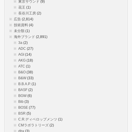
東京サウンド
(9)
花王
(1)
長谷川工房
(2)
広告
(2,814)
技術資料
(4)
未分類
(1)
海外ブランド
(2,891)
3a
(2)
ADC
(27)
AGI
(14)
AKG
(18)
ATC
(1)
B&O
(38)
B&W
(33)
B.B.A.P.
(1)
BASF
(2)
BGW
(6)
Bib
(3)
BOSE
(77)
BSR
(5)
C.R.ディベロップメンツ
(1)
CMラボラトリーズ
(2)
dbx
(3)