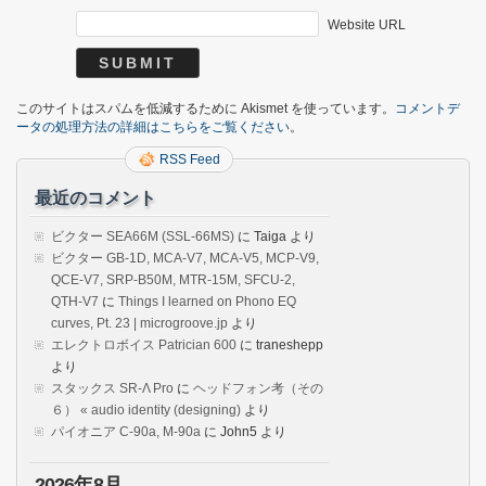
Website URL
このサイトはスパムを低減するために Akismet を使っています。
コメントデ
ータの処理方法の詳細はこちらをご覧ください
。
RSS Feed
最近のコメント
ビクター SEA66M (SSL-66MS)
に
Taiga
より
ビクター GB-1D, MCA-V7, MCA-V5, MCP-V9,
QCE-V7, SRP-B50M, MTR-15M, SFCU-2,
QTH-V7
に
Things I learned on Phono EQ
curves, Pt. 23 | microgroove.jp
より
エレクトロボイス Patrician 600
に
traneshepp
より
スタックス SR-Λ Pro
に
ヘッドフォン考（その
６） « audio identity (designing)
より
パイオニア C-90a, M-90a
に
John5
より
2026年8月