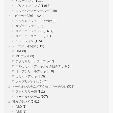
パワーアンプ
(1,119)
プリメインアンプ
(1,068)
レシーバー／カシーバー
(239)
スピーカー関係
(3,021)
エンクロージュア／その他
(8)
サブウーファー
(21)
スピーカーシステム
(2,614)
スピーカーユニット
(311)
ヘッドフォン
(115)
テープデッキ関係
(819)
DAT
(3)
MDデッキ
(3)
アクセサリー／テープ
(207)
エルカセットデッキ／その他のデッキ
(46)
オープンリールデッキ
(350)
カセットデッキ
(313)
ノイズリダクション
(4)
トータルシステム／アクセサリーその他
(318)
アクセサリー類
(111)
トータルシステム
(207)
国内ブランド
(5,911)
A&D
(1)
A&E
(1)