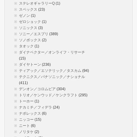
ステレオギャラリーQ
(1)
スペックス
(23)
ゼノン
(1)
ゼロショック
(1)
ソニックス
(3)
ソニー／エスプリ
(389)
ソノボックス
(2)
タオック
(1)
ダイナベクター／オンライフ・リサーチ
(15)
ダイヤトーン
(236)
ティアック／エソテリック／タスカム
(94)
テクニクス／パナソニック／ナショナル
(411)
デンオン／コロムビア
(304)
トリオ／ケンウッド／ケンクラフト
(295)
トーホー
(1)
ナカミチ／フィデラ
(24)
ナポレックス
(6)
ニッコー
(15)
ニート
(6)
ノリタケ
(2)