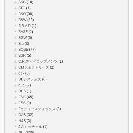
AKG
(18)
ATC
(1)
B&O
(38)
B&W
(33)
B.B.A.P.
(1)
BASF
(2)
BGW
(6)
Bib
(3)
BOSE
(77)
BSR
(5)
C.R.ディベロップメンツ
(1)
CMラボラトリーズ
(2)
dbx
(3)
DBシステムズ
(8)
dCS
(2)
DES
(1)
EMT
(45)
ESS
(9)
FMアコースティックス
(3)
GAS
(32)
H&S
(3)
J.A.ミッチェル
(1)
JBL
(325)