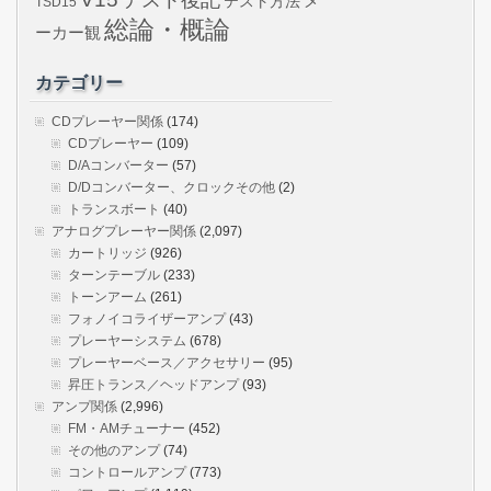
メ
テスト方法
TSD15
総論・概論
ーカー観
カテゴリー
CDプレーヤー関係
(174)
CDプレーヤー
(109)
D/Aコンバーター
(57)
D/Dコンバーター、クロックその他
(2)
トランスボート
(40)
アナログプレーヤー関係
(2,097)
カートリッジ
(926)
ターンテーブル
(233)
トーンアーム
(261)
フォノイコライザーアンプ
(43)
プレーヤーシステム
(678)
プレーヤーベース／アクセサリー
(95)
昇圧トランス／ヘッドアンプ
(93)
アンプ関係
(2,996)
FM・AMチューナー
(452)
その他のアンプ
(74)
コントロールアンプ
(773)