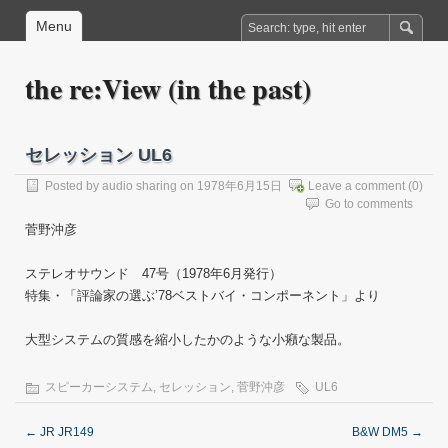
Menu
the re:View (in the past)
セレッション UL6
Posted by
audio sharing
on 1978年6月15日
Leave a comment
(0)
Go to comments
菅野沖彦
ステレオサウンド 47号（1978年6月発行）
特集・「評論家の選ぶ’78ベストバイ・コンポーネント」より
大型システムの質感を縮小したかのような小癪な製品。
スピーカーシステム
,
セレッション
,
菅野沖彦
UL6
←
JR JR149
B&W DM5
→