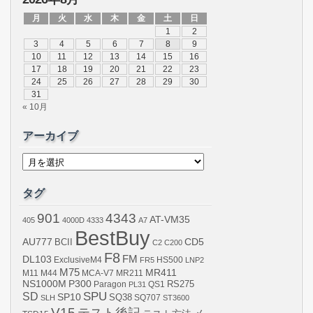
月
火
水
木
金
土
日
1
2
3
4
5
6
7
8
9
10
11
12
13
14
15
16
17
18
19
20
21
22
23
24
25
26
27
28
29
30
31
« 10月
アーカイブ
ア
ー
カ
イ
タグ
ブ
901
4343
AT-VM35
405
4000D
4333
A7
BestBuy
AU777
BCII
CD5
C2
C200
F8
DL103
FM
ExclusiveM4
FR5
HS500
LNP2
M75
MR411
M44
MCA-V7
MR211
M11
NS1000M
P300
RS275
Paragon
PL31
QS1
SPU
SD
SP10
SQ38
SLH
SQ707
ST3600
V15
テスト後記