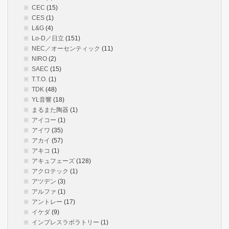
CEC
(15)
CES
(1)
L&G
(4)
Lo-D／日立
(151)
NEC／オーセンティック
(11)
NIRO
(2)
SAEC
(15)
T.T.O.
(1)
TDK
(48)
YL音響
(18)
まるまた陶器
(1)
アイコー
(1)
アイワ
(35)
アカイ
(57)
アキコ
(1)
アキュフェーズ
(128)
アクロテック
(1)
アツデン
(3)
アルファ
(1)
アントレー
(17)
イケダ
(9)
インプレスラボラトリー
(1)