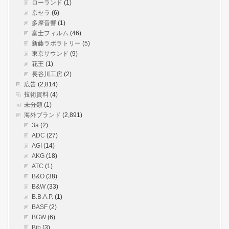
ローランド
(1)
京セラ
(6)
多摩音響
(1)
富士フィルム
(46)
新藤ラボラトリー
(5)
東京サウンド
(9)
花王
(1)
長谷川工房
(2)
広告
(2,814)
技術資料
(4)
未分類
(1)
海外ブランド
(2,891)
3a
(2)
ADC
(27)
AGI
(14)
AKG
(18)
ATC
(1)
B&O
(38)
B&W
(33)
B.B.A.P.
(1)
BASF
(2)
BGW
(6)
Bib
(3)