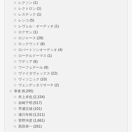
レクソン
(1)
レクトロン
(1)
レステック
(1)
レンコ
(5)
レヴェル・オーディオ
(1)
ロクサン
(1)
ロジャース
(28)
ロックウッド
(8)
ロバートソンオーディオ
(4)
ローテルドーマス
(1)
ワディア
(6)
ワーフェデール
(9)
ヴァイタヴォックス
(22)
ヴィソニック
(10)
ヴェンデッタリサーチ
(2)
筆者
(6,205)
井上卓也
(2,154)
岩崎千明
(517)
早瀬文雄
(101)
瀬川冬樹
(1,511)
菅野沖彦
(1,661)
黒田恭一
(261)