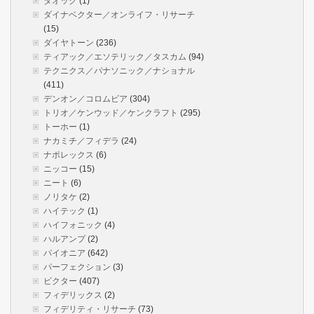
タオック
(1)
ダイナベクター／オンライフ・リサーチ
(15)
ダイヤトーン
(236)
ティアック／エソテリック／タスカム
(94)
テクニクス／パナソニック／ナショナル
(411)
デンオン／コロムビア
(304)
トリオ／ケンウッド／ケンクラフト
(295)
トーホー
(1)
ナカミチ／フィデラ
(24)
ナポレックス
(6)
ニッコー
(15)
ニート
(6)
ノリタケ
(2)
ハイテック
(1)
ハイフォニック
(4)
ハルアンプ
(2)
パイオニア
(642)
パーフェクション
(3)
ビクター
(407)
フィデリックス
(2)
フィデリティ・リサーチ
(73)