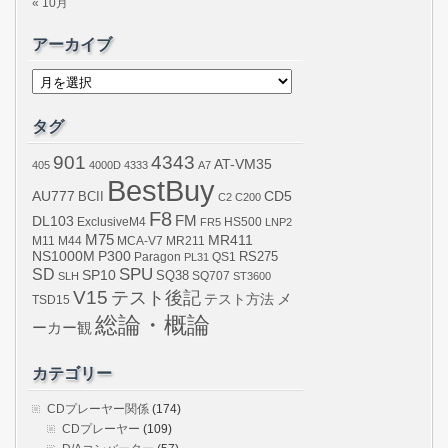
« 10月
アーカイブ
ア
ー
カ
イ
タグ
ブ
901
4343
AT-VM35
405
4000D
4333
A7
BestBuy
AU777
BCII
CD5
C2
C200
F8
DL103
FM
ExclusiveM4
FR5
HS500
LNP2
M75
MR411
M44
MCA-V7
MR211
M11
NS1000M
P300
RS275
Paragon
PL31
QS1
SPU
SD
SP10
SQ38
SLH
SQ707
ST3600
V15
テスト後記
メ
テスト方法
TSD15
総論・概論
ーカー観
カテゴリー
CDプレーヤー関係
(174)
CDプレーヤー
(109)