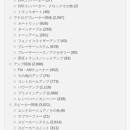
D/Aコンバーター
(57)
D/Dコンバーター、クロックその他
(2)
トランスボート
(40)
アナログプレーヤー関係
(2,097)
カートリッジ
(926)
ターンテーブル
(233)
トーンアーム
(261)
フォノイコライザーアンプ
(43)
プレーヤーシステム
(678)
プレーヤーベース／アクセサリー
(95)
昇圧トランス／ヘッドアンプ
(93)
アンプ関係
(2,996)
FM・AMチューナー
(452)
その他のアンプ
(74)
コントロールアンプ
(773)
パワーアンプ
(1,119)
プリメインアンプ
(1,068)
レシーバー／カシーバー
(239)
スピーカー関係
(3,021)
エンクロージュア／その他
(8)
サブウーファー
(21)
スピーカーシステム
(2,614)
スピーカーユニット
(311)