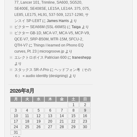
77, Lancer 101, Trimline, SA600, SG520,
SE400E, SE408SE, LE15A, LE14A. 375, 075,
LE85, LE175, HL91, 537-509, 1217-1290, サ
ンスイ SP-LE8T
に
James Harris
より
ビクター SEA66M (SSL-66MS)
に
Taiga
より
ビクター GB-1D, MCA-V7, MCA-V5, MCP-V9,
QCE-V7, SRP-B50M, MTR-15M, SFCU-2,
QTH-V7
に
Things I learned on Phono EQ
curves, Pt. 23 | microgroove.jp
より
エレクトロボイス Patrician 600
に
traneshepp
より
スタックス SR-Λ Pro
に
ヘッドフォン考（その
６） « audio identity (designing)
より
2026年8月
月
火
水
木
金
土
日
1
2
3
4
5
6
7
8
9
10
11
12
13
14
15
16
17
18
19
20
21
22
23
24
25
26
27
28
29
30
31