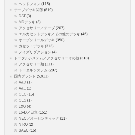
ヘッドフォン
(115)
テープデッキ関係
(819)
DAT
(3)
MDデッキ
(3)
アクセサリー／テープ
(207)
エルカセットデッキ／その他のデッキ
(46)
オープンリールデッキ
(350)
カセットデッキ
(313)
ノイズリダクション
(4)
トータルシステム／アクセサリーその他
(318)
アクセサリー類
(111)
トータルシステム
(207)
国内ブランド
(5,911)
A&D
(1)
A&E
(1)
CEC
(15)
CES
(1)
L&G
(4)
Lo-D／日立
(151)
NEC／オーセンティック
(11)
NIRO
(2)
SAEC
(15)