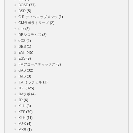
BOSE
(77)
BSR
(5)
C.R.ディベロップメンツ
(1)
CMラボラトリーズ
(2)
dbx
(3)
DBシステムズ
(8)
dCS
(2)
DES
(1)
EMT
(45)
ESS
(9)
FMアコースティックス
(3)
GAS
(32)
H&S
(3)
J.A.ミッチェル
(1)
JBL
(325)
JMラボ
(4)
JR
(6)
K+H
(8)
KEF
(70)
KLH
(11)
M&K
(4)
MXR
(1)