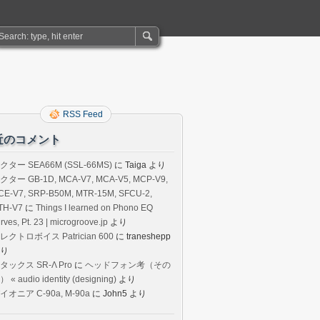
RSS Feed
近のコメント
クター SEA66M (SSL-66MS)
に
Taiga
より
クター GB-1D, MCA-V7, MCA-V5, MCP-V9,
CE-V7, SRP-B50M, MTR-15M, SFCU-2,
TH-V7
に
Things I learned on Phono EQ
rves, Pt. 23 | microgroove.jp
より
レクトロボイス Patrician 600
に
traneshepp
り
タックス SR-Λ Pro
に
ヘッドフォン考（その
 « audio identity (designing)
より
イオニア C-90a, M-90a
に
John5
より