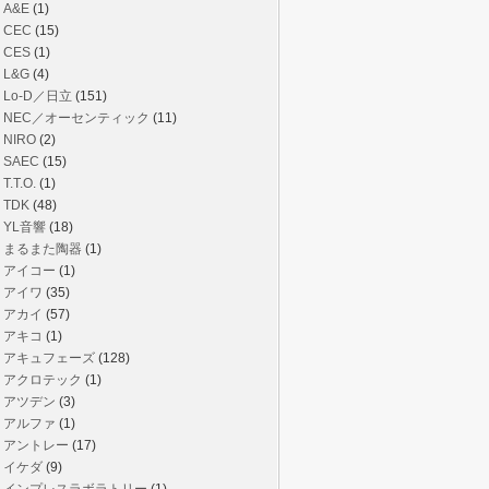
A&E
(1)
CEC
(15)
CES
(1)
L&G
(4)
Lo-D／日立
(151)
NEC／オーセンティック
(11)
NIRO
(2)
SAEC
(15)
T.T.O.
(1)
TDK
(48)
YL音響
(18)
まるまた陶器
(1)
アイコー
(1)
アイワ
(35)
アカイ
(57)
アキコ
(1)
アキュフェーズ
(128)
アクロテック
(1)
アツデン
(3)
アルファ
(1)
アントレー
(17)
イケダ
(9)