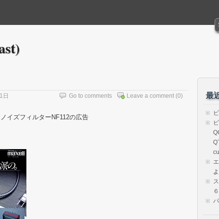
ast)
最
21日
Go to comments
Leave a comment
(0)
ビ
ノイズフィルターNF112の広告
ビ
Q
Q
cu
エ
よ
ス
６）
パ