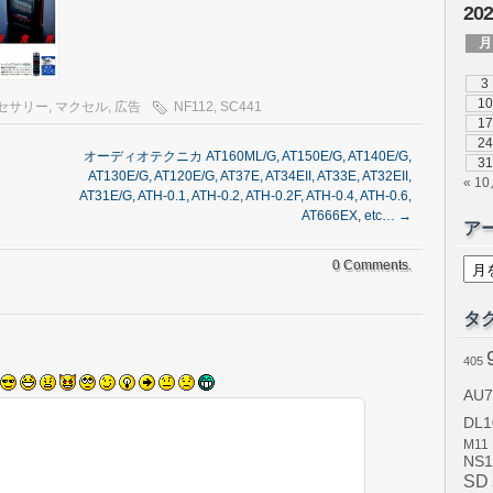
20
月
3
10
セサリー
,
マクセル
,
広告
NF112
,
SC441
17
24
オーディオテクニカ AT160ML/G, AT150E/G, AT140E/G,
31
AT130E/G, AT120E/G, AT37E, AT34EII, AT33E, AT32EII,
« 1
AT31E/G, ATH-0.1, ATH-0.2, ATH-0.2F, ATH-0.4, ATH-0.6,
AT666EX, etc…
→
ア
ア
0 Comments.
ー
カ
イ
タ
ブ
405
AU7
DL1
M11
NS1
SD