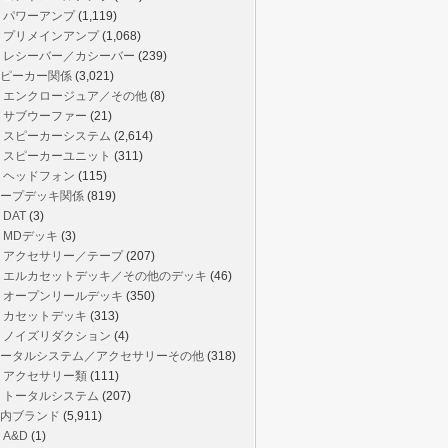
パワーアンプ
(1,119)
プリメインアンプ
(1,068)
レシーバー／カシーバー
(239)
ピーカー関係
(3,021)
エンクロージュア／その他
(8)
サブウーファー
(21)
スピーカーシステム
(2,614)
スピーカーユニット
(311)
ヘッドフォン
(115)
ープデッキ関係
(819)
DAT
(3)
MDデッキ
(3)
アクセサリー／テープ
(207)
エルカセットデッキ／その他のデッキ
(46)
オープンリールデッキ
(350)
カセットデッキ
(313)
ノイズリダクション
(4)
ータルシステム／アクセサリーその他
(318)
アクセサリー類
(111)
トータルシステム
(207)
内ブランド
(5,911)
A&D
(1)