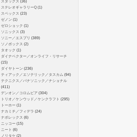
スタックス
(36)
ステレオギャラリーQ
(1)
スペックス
(23)
ゼノン
(1)
ゼロショック
(1)
ソニックス
(3)
ソニー／エスプリ
(389)
ソノボックス
(2)
タオック
(1)
ダイナベクター／オンライフ・リサーチ
(15)
ダイヤトーン
(236)
ティアック／エソテリック／タスカム
(94)
テクニクス／パナソニック／ナショナル
(411)
デンオン／コロムビア
(304)
トリオ／ケンウッド／ケンクラフト
(295)
トーホー
(1)
ナカミチ／フィデラ
(24)
ナポレックス
(6)
ニッコー
(15)
ニート
(6)
ノリタケ
(2)