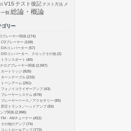
V15
テスト後記
メ
テスト方法
15
総論・概論
カー観
テゴリー
Dプレーヤー関係
(174)
CDプレーヤー
(109)
D/Aコンバーター
(57)
D/Dコンバーター、クロックその他
(2)
トランスボート
(40)
ナログプレーヤー関係
(2,097)
カートリッジ
(926)
ターンテーブル
(233)
トーンアーム
(261)
フォノイコライザーアンプ
(43)
プレーヤーシステム
(678)
プレーヤーベース／アクセサリー
(95)
昇圧トランス／ヘッドアンプ
(93)
ンプ関係
(2,996)
FM・AMチューナー
(452)
その他のアンプ
(74)
コントロールアンプ
(773)