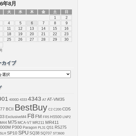
26年8月
火
水
木
金
土
日
1
2
4
5
6
7
8
9
11
12
13
14
15
16
18
19
20
21
22
23
25
26
27
28
29
30
0月
ーカイブ
グ
901
4343
AT-VM35
4000D
4333
A7
BestBuy
77
BCII
CD5
C2
C200
F8
03
FM
ExclusiveM4
FR5
HS500
LNP2
M75
MR411
M44
MCA-V7
MR211
000M
P300
RS275
Paragon
PL31
QS1
SPU
SP10
SQ38
SLH
SQ707
ST3600