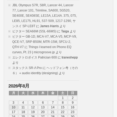
JBL Olympus S7R, S8R, Lancer 44, Lancer
77, Lancer 101, Trimline, SA600, SG520,
SE400E, SE408SE, LE15A, LE14A. 375, 075,
LE85, LE175, HL91, 537-509, 1217-1290, サ
ンスイ SP-LE8T
に
James Harris
より
ビクター SEA66M (SSL-66MS)
に
Taiga
より
ビクター GB-1D, MCA-V7, MCA-V5, MCP-V9,
QCE-V7, SRP-B50M, MTR-15M, SFCU-2,
QTH-V7
に
Things I learned on Phono EQ
curves, Pt. 23 | microgroove.jp
より
エレクトロボイス Patrician 600
に
traneshepp
より
スタックス SR-Λ Pro
に
ヘッドフォン考（その
６） « audio identity (designing)
より
2026年8月
月
火
水
木
金
土
日
1
2
3
4
5
6
7
8
9
10
11
12
13
14
15
16
17
18
19
20
21
22
23
24
25
26
27
28
29
30