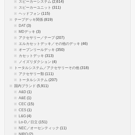
スピーカーシステム
(2,614)
スピーカーユニット
(311)
ヘッドフォン
(115)
テープデッキ関係
(819)
DAT
(3)
MDデッキ
(3)
アクセサリー／テープ
(207)
エルカセットデッキ／その他のデッキ
(46)
オープンリールデッキ
(350)
カセットデッキ
(313)
ノイズリダクション
(4)
トータルシステム／アクセサリーその他
(318)
アクセサリー類
(111)
トータルシステム
(207)
国内ブランド
(5,911)
A&D
(1)
A&E
(1)
CEC
(15)
CES
(1)
L&G
(4)
Lo-D／日立
(151)
NEC／オーセンティック
(11)
NIRO
(2)