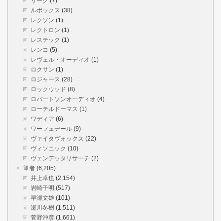
リーク
(7)
ルボックス
(38)
レクソン
(1)
レクトロン
(1)
レステック
(1)
レンコ
(5)
レヴェル・オーディオ
(1)
ロクサン
(1)
ロジャース
(28)
ロックウッド
(8)
ロバートソンオーディオ
(4)
ローテルドーマス
(1)
ワディア
(6)
ワーフェデール
(9)
ヴァイタヴォックス
(22)
ヴィソニック
(10)
ヴェンデッタリサーチ
(2)
筆者
(6,205)
井上卓也
(2,154)
岩崎千明
(517)
早瀬文雄
(101)
瀬川冬樹
(1,511)
菅野沖彦
(1,661)