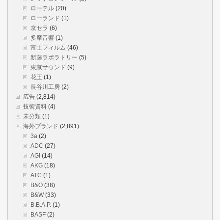
ローテル
(20)
ローランド
(1)
京セラ
(6)
多摩音響
(1)
富士フィルム
(46)
新藤ラボラトリー
(5)
東京サウンド
(9)
花王
(1)
長谷川工房
(2)
広告
(2,814)
技術資料
(4)
未分類
(1)
海外ブランド
(2,891)
3a
(2)
ADC
(27)
AGI
(14)
AKG
(18)
ATC
(1)
B&O
(38)
B&W
(33)
B.B.A.P.
(1)
BASF
(2)