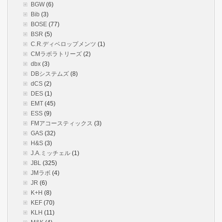
BGW
(6)
Bib
(3)
BOSE
(77)
BSR
(5)
C.R.ディベロップメンツ
(1)
CMラボラトリーズ
(2)
dbx
(3)
DBシステムズ
(8)
dCS
(2)
DES
(1)
EMT
(45)
ESS
(9)
FMアコースティックス
(3)
GAS
(32)
H&S
(3)
J.A.ミッチェル
(1)
JBL
(325)
JMラボ
(4)
JR
(6)
K+H
(8)
KEF
(70)
KLH
(11)