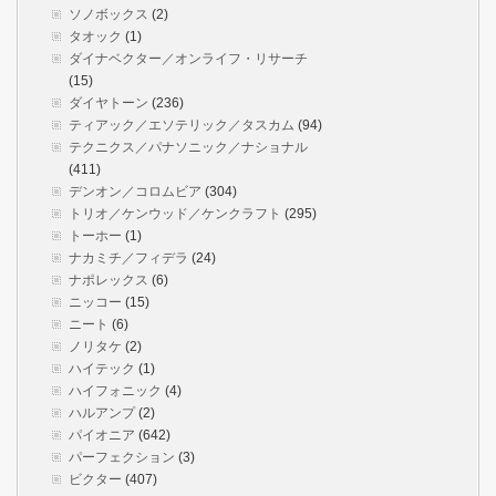
ソノボックス
(2)
タオック
(1)
ダイナベクター／オンライフ・リサーチ
(15)
ダイヤトーン
(236)
ティアック／エソテリック／タスカム
(94)
テクニクス／パナソニック／ナショナル
(411)
デンオン／コロムビア
(304)
トリオ／ケンウッド／ケンクラフト
(295)
トーホー
(1)
ナカミチ／フィデラ
(24)
ナポレックス
(6)
ニッコー
(15)
ニート
(6)
ノリタケ
(2)
ハイテック
(1)
ハイフォニック
(4)
ハルアンプ
(2)
パイオニア
(642)
パーフェクション
(3)
ビクター
(407)