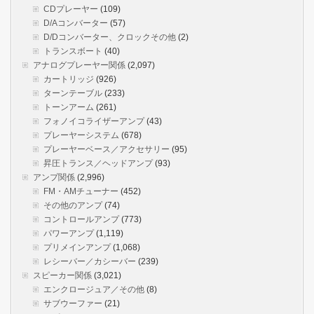
CDプレーヤー
(109)
D/Aコンバーター
(57)
D/Dコンバーター、クロックその他
(2)
トランスボート
(40)
アナログプレーヤー関係
(2,097)
カートリッジ
(926)
ターンテーブル
(233)
トーンアーム
(261)
フォノイコライザーアンプ
(43)
プレーヤーシステム
(678)
プレーヤーベース／アクセサリー
(95)
昇圧トランス／ヘッドアンプ
(93)
アンプ関係
(2,996)
FM・AMチューナー
(452)
その他のアンプ
(74)
コントロールアンプ
(773)
パワーアンプ
(1,119)
プリメインアンプ
(1,068)
レシーバー／カシーバー
(239)
スピーカー関係
(3,021)
エンクロージュア／その他
(8)
サブウーファー
(21)