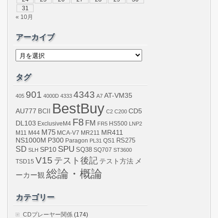
31
« 10月
アーカイブ
ア
ー
カ
イ
タグ
ブ
901
4343
AT-VM35
405
4000D
4333
A7
BestBuy
AU777
BCII
CD5
C2
C200
F8
DL103
FM
ExclusiveM4
FR5
HS500
LNP2
M75
MR411
M44
MCA-V7
MR211
M11
NS1000M
P300
RS275
Paragon
PL31
QS1
SPU
SD
SP10
SQ38
SLH
SQ707
ST3600
V15
テスト後記
メ
テスト方法
TSD15
総論・概論
ーカー観
カテゴリー
CDプレーヤー関係
(174)