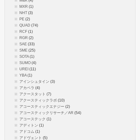
M&K
(4)
MXR
(1)
NHT
(3)
PE
(2)
QUAD
(74)
RCF
(1)
RGR
(2)
SAE
(33)
SME
(25)
SOTA
(1)
SUMO
(4)
UREI
(11)
YBA
(1)
アインシュタイン
(3)
アカペラ
(4)
アクースタット
(7)
アクースティックラボ
(10)
アコースティックエナジー
(2)
アコースティックリサーチ／AR
(54)
アコーステック
(1)
アディトン
(1)
アドコム
(1)
アドヴェント
(5)