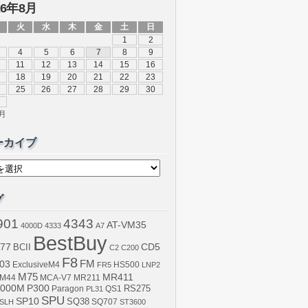
26年8月
火
水
木
金
土
日
1
2
4
5
6
7
8
9
11
12
13
14
15
16
18
19
20
21
22
23
25
26
27
28
29
30
0月
ーカイブ
グ
901
4343
AT-VM35
4000D
4333
A7
BestBuy
77
BCII
CD5
C2
C200
F8
03
FM
ExclusiveM4
FR5
HS500
LNP2
M75
MR411
M44
MCA-V7
MR211
000M
P300
RS275
Paragon
PL31
QS1
SPU
SP10
SQ38
SLH
SQ707
ST3600