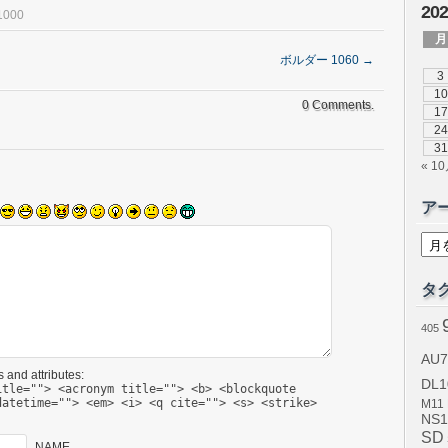
20
1000
月
ボルダー 1060
→
3
10
0 Comments.
17
24
31
« 1
ア
ア
ー
カ
イ
タ
ブ
405
AU7
 and attributes:
DL1
itle=""> <acronym title=""> <b> <blockquote
datetime=""> <em> <i> <q cite=""> <s> <strike>
M11
NS1
SD
NAME