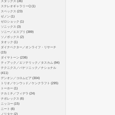
スタックス
(36)
ステレオギャラリーQ
(1)
スペックス
(23)
ゼノン
(1)
ゼロショック
(1)
ソニックス
(3)
ソニー／エスプリ
(389)
ソノボックス
(2)
タオック
(1)
ダイナベクター／オンライフ・リサーチ
(15)
ダイヤトーン
(236)
ティアック／エソテリック／タスカム
(94)
テクニクス／パナソニック／ナショナル
(411)
デンオン／コロムビア
(304)
トリオ／ケンウッド／ケンクラフト
(295)
トーホー
(1)
ナカミチ／フィデラ
(24)
ナポレックス
(6)
ニッコー
(15)
ニート
(6)
ノリタケ
(2)