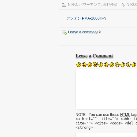
NIRO
,
パワーアンプ
,
菅野沖彦
NIRO
←
デンオン PMA-2000III-N
Leave a comment ?
Leave a Comment
NOTE - You can use these
HTML
tags
<a href="" title=""> <abbr t
cite=""> <cite> <code> <del 
<strong>