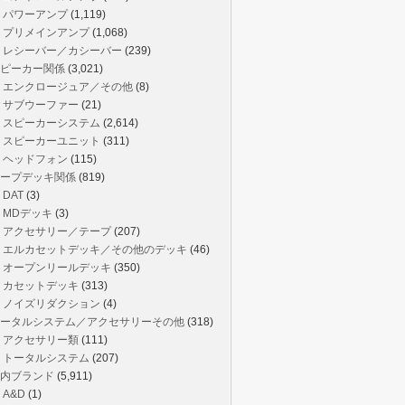
パワーアンプ
(1,119)
プリメインアンプ
(1,068)
レシーバー／カシーバー
(239)
ピーカー関係
(3,021)
エンクロージュア／その他
(8)
サブウーファー
(21)
スピーカーシステム
(2,614)
スピーカーユニット
(311)
ヘッドフォン
(115)
ープデッキ関係
(819)
DAT
(3)
MDデッキ
(3)
アクセサリー／テープ
(207)
エルカセットデッキ／その他のデッキ
(46)
オープンリールデッキ
(350)
カセットデッキ
(313)
ノイズリダクション
(4)
ータルシステム／アクセサリーその他
(318)
アクセサリー類
(111)
トータルシステム
(207)
内ブランド
(5,911)
A&D
(1)