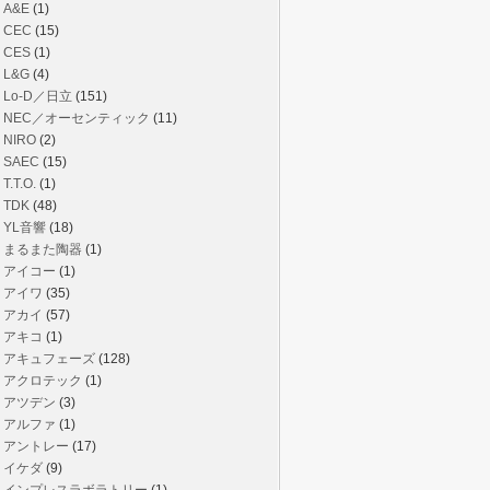
A&E
(1)
CEC
(15)
CES
(1)
L&G
(4)
Lo-D／日立
(151)
NEC／オーセンティック
(11)
NIRO
(2)
SAEC
(15)
T.T.O.
(1)
TDK
(48)
YL音響
(18)
まるまた陶器
(1)
アイコー
(1)
アイワ
(35)
アカイ
(57)
アキコ
(1)
アキュフェーズ
(128)
アクロテック
(1)
アツデン
(3)
アルファ
(1)
アントレー
(17)
イケダ
(9)