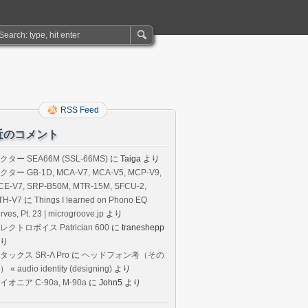
RSS Feed
近のコメント
クター SEA66M (SSL-66MS)
に
Taiga
より
クター GB-1D, MCA-V7, MCA-V5, MCP-V9,
CE-V7, SRP-B50M, MTR-15M, SFCU-2,
TH-V7
に
Things I learned on Phono EQ
rves, Pt. 23 | microgroove.jp
より
レクトロボイス Patrician 600
に
traneshepp
り
タックス SR-Λ Pro
に
ヘッドフォン考（その
 « audio identity (designing)
より
イオニア C-90a, M-90a
に
John5
より