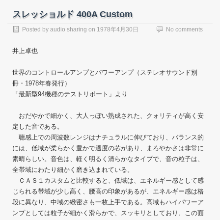
スレッショルド 400A Custom
Posted by
audio sharing
on
1978年4月30日
No comments
井上卓也
世界のコントロールアンプとパワーアンプ（ステレオサウンド別
冊・1978年春発行）
「最新型94機種のテストリポート」より
おだやかで細かく、大人っぽい熟成された、クォリティが高く安
定した音である。
聴感上での周波数レンジはナチュラルに伸びており、バランス的
には、低域が柔らかく豊かで適度の芯があり、まろやかさは非常に
素晴らしい。音色は、軽く明るく清らかなタイプで、音の粒子は、
全帯域にわたり細かく磨き込まれている。
ＣＡＳ１カスタムと比較すると、低域は、エネルギー感として感
じられる帯域が少し高く、腰高の印象があるが、エネルギー感は格
段に異なり、中域の緻密さも一枚上手である。高域もハイパワーア
ンプとしては粒子が細かく滑らかで、スッキリとしており、この面