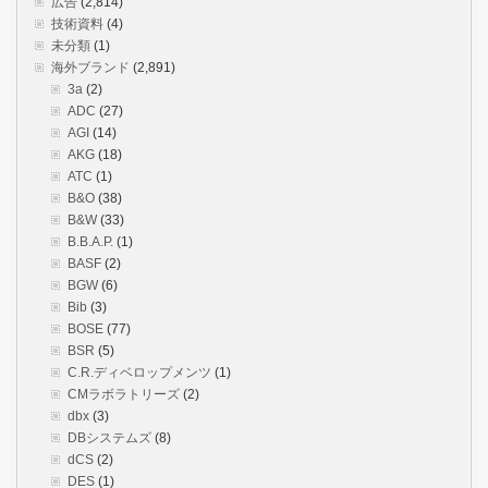
広告
(2,814)
技術資料
(4)
未分類
(1)
海外ブランド
(2,891)
3a
(2)
ADC
(27)
AGI
(14)
AKG
(18)
ATC
(1)
B&O
(38)
B&W
(33)
B.B.A.P.
(1)
BASF
(2)
BGW
(6)
Bib
(3)
BOSE
(77)
BSR
(5)
C.R.ディベロップメンツ
(1)
CMラボラトリーズ
(2)
dbx
(3)
DBシステムズ
(8)
dCS
(2)
DES
(1)