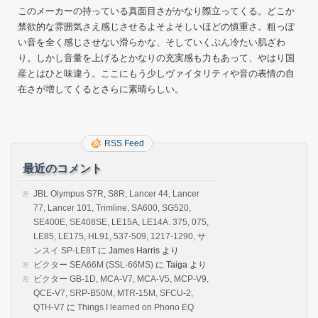
このメーカーの持っている真面目さがかなり際立ってくる。どこか
禁欲的な雰囲気さえ感じさせるよそよそしいほどの慎重さ。粗っぽ
い音を全く感じさせない滑らかな、そしていくぶん冷たい肌ざわ
り。しかし音量を上げるとかなりの充実感も力もあって、やはり国
産とはひと味違う。ここにもう少しヴァイタリティや音の表情の自
在さが増してくるとさらに素晴らしい。
RSS Feed
最近のコメント
JBL Olympus S7R, S8R, Lancer 44, Lancer
77, Lancer 101, Trimline, SA600, SG520,
SE400E, SE408SE, LE15A, LE14A. 375, 075,
LE85, LE175, HL91, 537-509, 1217-1290, サ
ンスイ SP-LE8T
に
James Harris
より
ビクター SEA66M (SSL-66MS)
に
Taiga
より
ビクター GB-1D, MCA-V7, MCA-V5, MCP-V9,
QCE-V7, SRP-B50M, MTR-15M, SFCU-2,
QTH-V7
に
Things I learned on Phono EQ