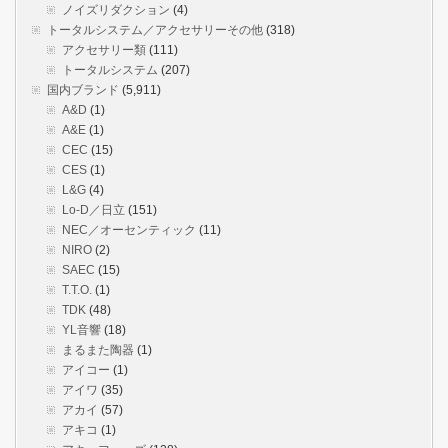
ノイズリダクション
(4)
トータルシステム／アクセサリーその他
(318)
アクセサリー類
(111)
トータルシステム
(207)
国内ブランド
(5,911)
A&D
(1)
A&E
(1)
CEC
(15)
CES
(1)
L&G
(4)
Lo-D／日立
(151)
NEC／オーセンティック
(11)
NIRO
(2)
SAEC
(15)
T.T.O.
(1)
TDK
(48)
YL音響
(18)
まるまた陶器
(1)
アイコー
(1)
アイワ
(35)
アカイ
(57)
アキコ
(1)