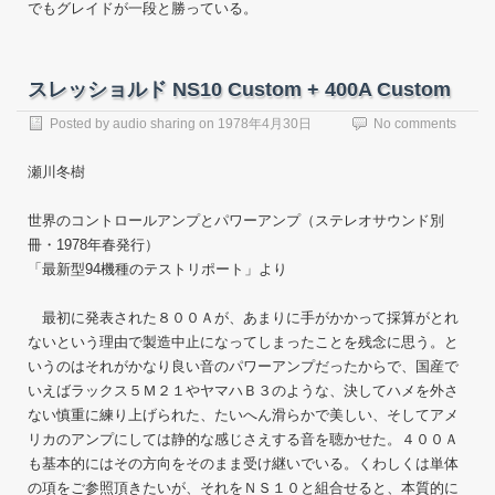
でもグレイドが一段と勝っている。
スレッショルド NS10 Custom + 400A Custom
Posted by
audio sharing
on
1978年4月30日
No comments
瀬川冬樹
世界のコントロールアンプとパワーアンプ（ステレオサウンド別
冊・1978年春発行）
「最新型94機種のテストリポート」より
最初に発表された８００Ａが、あまりに手がかかって採算がとれ
ないという理由で製造中止になってしまったことを残念に思う。と
いうのはそれがかなり良い音のパワーアンプだったからで、国産で
いえばラックス５Ｍ２１やヤマハＢ３のような、決してハメを外さ
ない慎重に練り上げられた、たいへん滑らかで美しい、そしてアメ
リカのアンプにしては静的な感じさえする音を聴かせた。４００Ａ
も基本的にはその方向をそのまま受け継いでいる。くわしくは単体
の項をご参照頂きたいが、それをＮＳ１０と組合せると、本質的に