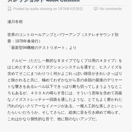
Posted by
audio sharing
on
1978年4月30日
No comments
瀬川冬樹
世界のコントロールアンプとパワーアンプ（ステレオサウンド別
冊・1978年春発行）
「最新型94機種のテストリポート」より
ドルビー（ただし一般的なＢタイプでなくプロ用のＡタイプ）を
はじめとするノイズリダクションシステムを通すと、ヒスノイズを
含めてそこにまつわりつく何かよごれっぽい雑音がきれいさっぱり
と除かれると共に、極めてわずかながら音の余韻の最後のデリケー
トな響きをあるレベル以下できっぱり断ち切ってしまうようなとこ
ろもあるが、４００Ａの鳴らす音には、そういう意味を含めて高級
なノイズストレッチャー回路を通したような、とてもよく磨かれた
汚れのないクリアーなイメージがある。一種人工的な美しさといっ
たらいいだろうか。そしてさらに、総体に音を引き締めて鳴らす。
これはかなり個性的な音で、他に類のないアンプだ。