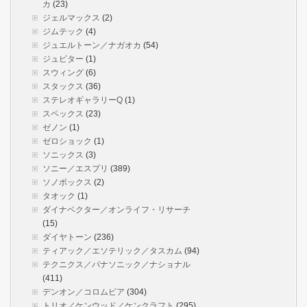
カ
(23)
ジェルマックス
(2)
ジムテック
(4)
ジュエルトーン／ナガオカ
(54)
ジュピター
(1)
スウィング
(6)
スタックス
(36)
ステレオギャラリーQ
(1)
スペックス
(23)
ゼノン
(1)
ゼロショック
(1)
ソニックス
(3)
ソニー／エスプリ
(389)
ソノボックス
(2)
タオック
(1)
ダイナベクター／オンライフ・リサーチ
(15)
ダイヤトーン
(236)
ティアック／エソテリック／タスカム
(94)
テクニクス／パナソニック／ナショナル
(411)
デンオン／コロムビア
(304)
トリオ／ケンウッド／ケンクラフト
(295)