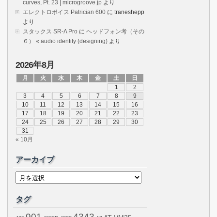
curves, Pt. 23 | microgroove.jp
より
エレクトロボイス Patrician 600
に
traneshepp
より
スタックス SR-Λ Pro
に
ヘッドフォン考（その
６） « audio identity (designing)
より
2026年8月
月
火
水
木
金
土
日
1
2
3
4
5
6
7
8
9
10
11
12
13
14
15
16
17
18
19
20
21
22
23
24
25
26
27
28
29
30
31
« 10月
アーカイブ
ア
ー
カ
イ
タグ
ブ
901
4343