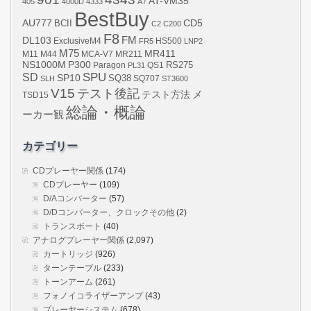
AT-VM35
405
4000D
4333
A7
BestBuy
AU777
BCII
CD5
C2
C200
F8
DL103
FM
ExclusiveM4
FR5
HS500
LNP2
M75
MR411
M44
MCA-V7
MR211
M11
NS1000M
P300
RS275
Paragon
PL31
QS1
SPU
SD
SP10
SQ38
SLH
SQ707
ST3600
V15
テスト後記
メ
テスト方法
TSD15
総論・概論
ーカー観
カテゴリー
CDプレーヤー関係
(174)
CDプレーヤー
(109)
D/Aコンバーター
(57)
D/Dコンバーター、クロックその他
(2)
トランスボート
(40)
アナログプレーヤー関係
(2,097)
カートリッジ
(926)
ターンテーブル
(233)
トーンアーム
(261)
フォノイコライザーアンプ
(43)
プレーヤーシステム
(678)