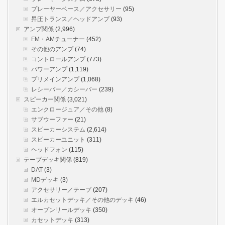
プレーヤーベース／アクセサリー
(95)
昇圧トランス／ヘッドアンプ
(93)
アンプ関係
(2,996)
FM・AMチューナー
(452)
その他のアンプ
(74)
コントロールアンプ
(773)
パワーアンプ
(1,119)
プリメインアンプ
(1,068)
レシーバー／カシーバー
(239)
スピーカー関係
(3,021)
エンクロージュア／その他
(8)
サブウーファー
(21)
スピーカーシステム
(2,614)
スピーカーユニット
(311)
ヘッドフォン
(115)
テープデッキ関係
(819)
DAT
(3)
MDデッキ
(3)
アクセサリー／テープ
(207)
エルカセットデッキ／その他のデッキ
(46)
オープンリールデッキ
(350)
カセットデッキ
(313)